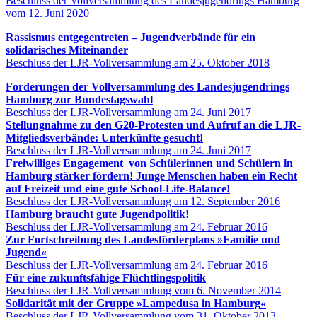
Beschluss der Vollversammlung des Landesjugendrings Hamburg
vom 12. Juni 2020
Rassismus entgegentreten – Jugendverbände für ein
solidarisches Miteinander
Beschluss der LJR-Vollversammlung am 25. Oktober 2018
Forderungen der Vollversammlung des Landesjugendrings
Hamburg zur Bundestagswahl
Beschluss der LJR-Vollversammlung am 24. Juni 2017
Stellungnahme zu den G20-Protesten und Aufruf an die LJR-
Mitgliedsverbände: Unterkünfte gesucht!
Beschluss der LJR-Vollversammlung am 24. Juni 2017
Freiwilliges Engagement von Schülerinnen und Schülern in
Hamburg stärker fördern! Junge Menschen haben ein Recht
auf Freizeit und eine gute School-Life-Balance!
Beschluss der LJR-Vollversammlung am 12. September 2016
Hamburg braucht gute Jugendpolitik!
Beschluss der LJR-Vollversammlung am 24. Februar 2016
Zur Fortschreibung des Landesförderplans »Familie und
Jugend«
Beschluss der LJR-Vollversammlung am 24. Februar 2016
Für eine zukunftsfähige Flüchtlingspolitik
Beschluss der LJR-Vollversammlung vom 6. November 2014
Solidarität mit der Gruppe »Lampedusa in Hamburg
«
Beschluss der LJR-Vollversammlung vom 31. Oktober 2013