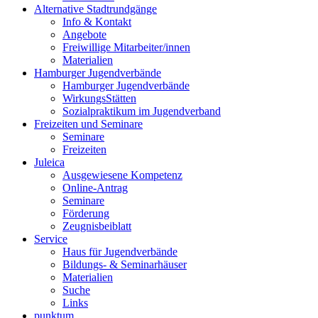
Alternative Stadtrundgänge
Info & Kontakt
Angebote
Freiwillige Mitarbeiter/innen
Materialien
Hamburger Jugendverbände
Hamburger Jugendverbände
WirkungsStätten
Sozialpraktikum im Jugendverband
Freizeiten und Seminare
Seminare
Freizeiten
Juleica
Ausgewiesene Kompetenz
Online-Antrag
Seminare
Förderung
Zeugnisbeiblatt
Service
Haus für Jugendverbände
Bildungs- & Seminarhäuser
Materialien
Suche
Links
punktum