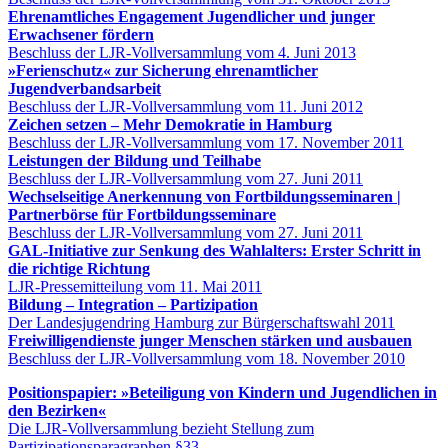
Ehrenamtliches Engagement Jugendlicher und junger
Erwachsener fördern
Beschluss der LJR-Vollversammlung vom 4. Juni 2013
»Ferienschutz« zur Sicherung ehrenamtlicher
Jugendverbandsarbeit
Beschluss der LJR-Vollversammlung vom 11. Juni 2012
Zeichen setzen – Mehr Demokratie in Hamburg
Beschluss der LJR-Vollversammlung vom 17. November 2011
Leistungen der Bildung und Teilhabe
Beschluss der LJR-Vollversammlung vom 27. Juni 2011
Wechselseitige Anerkennung von Fortbildungsseminaren |
Partnerbörse für Fortbildungsseminare
Beschluss der LJR-Vollversammlung vom 27. Juni 2011
GAL-Initiative zur Senkung des Wahlalters: Erster Schritt in
die richtige Richtung
LJR-Pressemitteilung vom 11. Mai 2011
Bildung – Integration – Partizipation
Der Landesjugendring Hamburg zur Bürgerschaftswahl 2011
Freiwilligendienste junger Menschen stärken und ausbauen
Beschluss der LJR-Vollversammlung vom 18. November 2010
Positionspapier: »Beteiligung von Kindern und Jugendlichen in
den Bezirken«
Die LJR-Vollversammlung bezieht Stellung zum
Partizipationsparagraphen §33