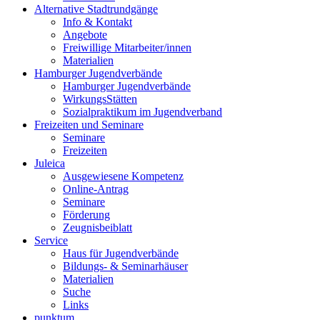
Alternative Stadtrundgänge
Info & Kontakt
Angebote
Freiwillige Mitarbeiter/innen
Materialien
Hamburger Jugendverbände
Hamburger Jugendverbände
WirkungsStätten
Sozialpraktikum im Jugendverband
Freizeiten und Seminare
Seminare
Freizeiten
Juleica
Ausgewiesene Kompetenz
Online-Antrag
Seminare
Förderung
Zeugnisbeiblatt
Service
Haus für Jugendverbände
Bildungs- & Seminarhäuser
Materialien
Suche
Links
punktum