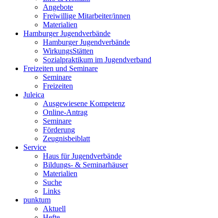
Angebote
Freiwillige Mitarbeiter/innen
Materialien
Hamburger Jugendverbände
Hamburger Jugendverbände
WirkungsStätten
Sozialpraktikum im Jugendverband
Freizeiten und Seminare
Seminare
Freizeiten
Juleica
Ausgewiesene Kompetenz
Online-Antrag
Seminare
Förderung
Zeugnisbeiblatt
Service
Haus für Jugendverbände
Bildungs- & Seminarhäuser
Materialien
Suche
Links
punktum
Aktuell
Hefte