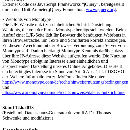
Externer Code des JavaScript-Frameworks “jQuery”, bereitgestellt
durch den Dritt-Anbieter jQuery Foundation,
www.jquery.org
.
• Webfonts von Monotype
Die LJR-Website nutzt zur einheitlichen Schrift-Darstellung
Webfonts, die von der Firma Monotype bereitgestellt werden. Beim
Aufruf einer LJR-Seite lädt Ihr Browser die benötigten Webfonts in
Ihren Browsercache, um Texte und Schriftarten korrekt anzuzeigen.
Zu diesem Zweck nimmt der Browser Verbindung zum Server von
Monotype auf. Dadurch erlangt Monotype Kenntnis darüber, dass
über Ihre IP-Adresse diese Website aufgerufen wurde. Die Nutzung
von Monotype erfolgt im Interesse einer einheitlichen und
ansprechenden Darstellung unseres Online-Angebotes. Dies stellt
ein berechtigtes Interesse im Sinne von Art. 6 Abs. 1 lit. f DSGVO
dar. Weitere Informationen zu MyFonts finden Sie unter:
https://www.monotype.com/de/rechtshinweise/nutzungsbedingungen
und
https://www.monotype.com/de/rechtshinweise/datenschutzrichtlinie
Stand 12.6.2018
(Erstellt mit Datenschutz-Generator.de von RA Dr. Thomas
Schwenke und modifiziert.)