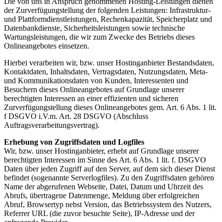
Die von uns in Anspruch genommenen Hosting-Leistungen dienen
der Zurverfügungstellung der folgenden Leistungen: Infrastruktur-
und Plattformdienstleistungen, Rechenkapazität, Speicherplatz und
Datenbankdienste, Sicherheitsleistungen sowie technische
Wartungsleistungen, die wir zum Zwecke des Betriebs dieses
Onlineangebotes einsetzen.
Hierbei verarbeiten wir, bzw. unser Hostinganbieter Bestandsdaten,
Kontaktdaten, Inhaltsdaten, Vertragsdaten, Nutzungsdaten, Meta-
und Kommunikationsdaten von Kunden, Interessenten und
Besuchern dieses Onlineangebotes auf Grundlage unserer
berechtigten Interessen an einer effizienten und sicheren
Zurverfügungstellung dieses Onlineangebotes gem. Art. 6 Abs. 1 lit.
f DSGVO i.V.m. Art. 28 DSGVO (Abschluss
Auftragsverarbeitungsvertrag).
Erhebung von Zugriffsdaten und Logfiles
Wir, bzw. unser Hostinganbieter, erhebt auf Grundlage unserer
berechtigten Interessen im Sinne des Art. 6 Abs. 1 lit. f. DSGVO
Daten über jeden Zugriff auf den Server, auf dem sich dieser Dienst
befindet (sogenannte Serverlogfiles). Zu den Zugriffsdaten gehören
Name der abgerufenen Webseite, Datei, Datum und Uhrzeit des
Abrufs, übertragene Datenmenge, Meldung über erfolgreichen
Abruf, Browsertyp nebst Version, das Betriebssystem des Nutzers,
Referrer URL (die zuvor besuchte Seite), IP-Adresse und der