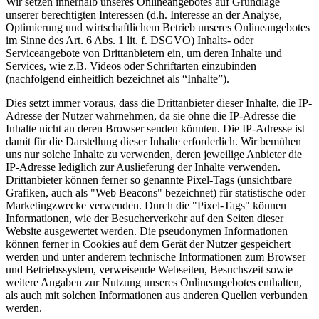
Wir setzen innerhalb unseres Onlineangebotes auf Grundlage
unserer berechtigten Interessen (d.h. Interesse an der Analyse,
Optimierung und wirtschaftlichem Betrieb unseres Onlineangebotes
im Sinne des Art. 6 Abs. 1 lit. f. DSGVO) Inhalts- oder
Serviceangebote von Drittanbietern ein, um deren Inhalte und
Services, wie z.B. Videos oder Schriftarten einzubinden
(nachfolgend einheitlich bezeichnet als “Inhalte”).
Dies setzt immer voraus, dass die Drittanbieter dieser Inhalte, die IP-
Adresse der Nutzer wahrnehmen, da sie ohne die IP-Adresse die
Inhalte nicht an deren Browser senden könnten. Die IP-Adresse ist
damit für die Darstellung dieser Inhalte erforderlich. Wir bemühen
uns nur solche Inhalte zu verwenden, deren jeweilige Anbieter die
IP-Adresse lediglich zur Auslieferung der Inhalte verwenden.
Drittanbieter können ferner so genannte Pixel-Tags (unsichtbare
Grafiken, auch als "Web Beacons" bezeichnet) für statistische oder
Marketingzwecke verwenden. Durch die "Pixel-Tags" können
Informationen, wie der Besucherverkehr auf den Seiten dieser
Website ausgewertet werden. Die pseudonymen Informationen
können ferner in Cookies auf dem Gerät der Nutzer gespeichert
werden und unter anderem technische Informationen zum Browser
und Betriebssystem, verweisende Webseiten, Besuchszeit sowie
weitere Angaben zur Nutzung unseres Onlineangebotes enthalten,
als auch mit solchen Informationen aus anderen Quellen verbunden
werden.