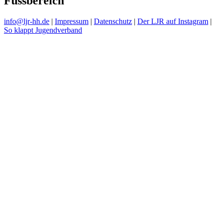
Fussbereich
info@ljr-hh.de
|
Impressum
|
Datenschutz
|
Der LJR auf Instagram
|
So klappt Jugendverband