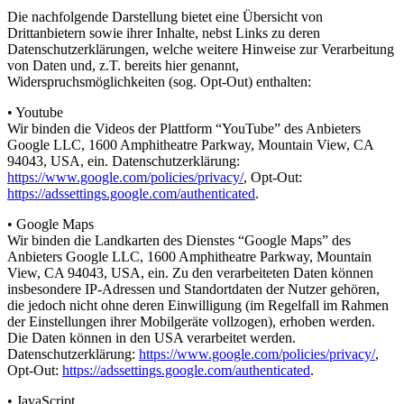
Die nachfolgende Darstellung bietet eine Übersicht von
Drittanbietern sowie ihrer Inhalte, nebst Links zu deren
Datenschutzerklärungen, welche weitere Hinweise zur Verarbeitung
von Daten und, z.T. bereits hier genannt,
Widerspruchsmöglichkeiten (sog. Opt-Out) enthalten:
• Youtube
Wir binden die Videos der Plattform “YouTube” des Anbieters
Google LLC, 1600 Amphitheatre Parkway, Mountain View, CA
94043, USA, ein. Datenschutzerklärung:
https://www.google.com/policies/privacy/
, Opt-Out:
https://adssettings.google.com/authenticated
.
• Google Maps
Wir binden die Landkarten des Dienstes “Google Maps” des
Anbieters Google LLC, 1600 Amphitheatre Parkway, Mountain
View, CA 94043, USA, ein. Zu den verarbeiteten Daten können
insbesondere IP-Adressen und Standortdaten der Nutzer gehören,
die jedoch nicht ohne deren Einwilligung (im Regelfall im Rahmen
der Einstellungen ihrer Mobilgeräte vollzogen), erhoben werden.
Die Daten können in den USA verarbeitet werden.
Datenschutzerklärung:
https://www.google.com/policies/privacy/
,
Opt-Out:
https://adssettings.google.com/authenticated
.
• JavaScript