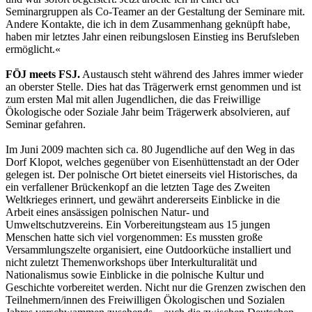
Seminargruppen als Co-Teamer an der Gestaltung der Seminare mit.
Andere Kontakte, die ich in dem Zusammenhang geknüpft habe,
haben mir letztes Jahr einen reibungslosen Einstieg ins Berufsleben
ermöglicht.«
FÖJ meets FSJ.
Austausch steht während des Jahres immer wieder
an oberster Stelle. Dies hat das Trägerwerk ernst genommen und ist
zum ersten Mal mit allen Jugendlichen, die das Freiwillige
Ökologische oder Soziale Jahr beim Trägerwerk absolvieren, auf
Seminar gefahren.
Im Juni 2009 machten sich ca. 80 Jugendliche auf den Weg in das
Dorf Klopot, welches gegenüber von Eisenhüttenstadt an der Oder
gelegen ist. Der polnische Ort bietet einerseits viel Historisches, da
ein verfallener Brückenkopf an die letzten Tage des Zweiten
Weltkrieges erinnert, und gewährt andererseits Einblicke in die
Arbeit eines ansässigen polnischen Natur- und
Umweltschutzvereins. Ein Vorbereitungsteam aus 15 jungen
Menschen hatte sich viel vorgenommen: Es mussten große
Versammlungszelte organisiert, eine Outdoorküche installiert und
nicht zuletzt Themenworkshops über Interkulturalität und
Nationalismus sowie Einblicke in die polnische Kultur und
Geschichte vorbereitet werden. Nicht nur die Grenzen zwischen den
Teilnehmern/innen des Freiwilligen Ökologischen und Sozialen