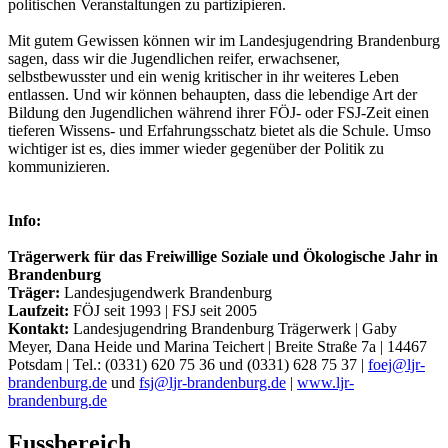
politischen Veranstaltungen zu partizipieren.
Mit gutem Gewissen können wir im Landesjugendring Brandenburg
sagen, dass wir die Jugendlichen reifer, erwachsener,
selbstbewusster und ein wenig kritischer in ihr weiteres Leben
entlassen. Und wir können behaupten, dass die lebendige Art der
Bildung den Jugendlichen während ihrer FÖJ- oder FSJ-Zeit einen
tieferen Wissens- und Erfahrungsschatz bietet als die Schule. Umso
wichtiger ist es, dies immer wieder gegenüber der Politik zu
kommunizieren.
Info:
Trägerwerk für das Freiwillige Soziale und Ökologische Jahr in
Brandenburg
Träger:
Landesjugendwerk Brandenburg
Laufzeit:
FÖJ seit 1993 | FSJ seit 2005
Kontakt:
Landesjugendring Brandenburg Trägerwerk | Gaby
Meyer, Dana Heide und Marina Teichert | Breite Straße 7a | 14467
Potsdam | Tel.: (0331) 620 75 36 und (0331) 628 75 37 |
foej@
ljr-
brandenburg.de
und
fsj@
ljr-brandenburg.de
|
www.ljr-
brandenburg.de
Fussbereich