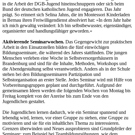
in die Arbeit der DGB-Jugend hineinschnuppern oder sich beim
Bund der deutschen katholischen Jugend engagieren. Das Jahr
prägt. So erinnert sich Selina Jahns, die im Montessori Kinderladen
in Bernau ihren Freiwilligendienst absolviert hat: »In dem Jahr habe
ich mich gewaltig verändert: Ich bin selbstbewusster, eigenständiger,
organisierter und handlungsfähiger geworden.«
Aktivierende Seminarwochen.
Das Gegengewicht zur praktischen
Arbeit in den Einsatzstellen bilden die fünf einwöchigen
Bildungsseminare, die während des Jahres stattfinden. Die jungen
Menschen verleben eine Woche in Selbstversorgerhäusern in
Brandenburg und sind für die Inhalte, Methoden, Workshops und
die Abendgestaltung selbst verantwortlich. Anders als in der Schule
stehen bei den Bildungsseminaren Partizipation und
Selbstorganisation an erster Stelle. Jedes Seminar wird mit Hilfe von
Vorbereitungsgruppen geplant und durchgeführt. Aufgrund der
gemeinsamen Ideen werden die folgenden Wochen von Montag bis
Freitag komplett von der Anreise bis zum Ende von den
Jugendlichen gestaltet.
Die Jugendlichen lernen dadurch, wie ein Seminar spannend und
lebendig wird, lernen, vor einer Gruppe zu stehen, eine Gruppe zu
motivieren und sie für ein inhaltliches Thema zu interessieren.
Grenzen überwinden und Neues ausprobieren sind Grundpfeiler der
Seminare: zum Beispiel bei Teambildungsübungen, wie dem