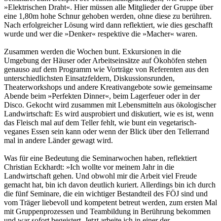
»Elektrischen Draht«. Hier müssen alle Mitglieder der Gruppe über
eine 1,80m hohe Schnur gehoben werden, ohne diese zu berühren.
Nach erfolgreicher Lösung wird dann reflektiert, wie dies geschafft
wurde und wer die »Denker« respektive die »Macher« waren.
Zusammen werden die Wochen bunt. Exkursionen in die
Umgebung der Häuser oder Arbeitseinsätze auf Ökohöfen stehen
genauso auf dem Programm wie Vorträge von Referenten aus den
unterschiedlichsten Einsatzfeldern, Diskussionsrunden,
Theaterworkshops und andere Kreativangebote sowie gemeinsame
Abende beim »Perfekten Dinner«, beim Lagerfeuer oder in der
Disco. Gekocht wird zusammen mit Lebensmitteln aus ökologischer
Landwirtschaft: Es wird ausprobiert und diskutiert, wie es ist, wenn
das Fleisch mal auf dem Teller fehlt, wie bunt ein vegetarisch-
veganes Essen sein kann oder wenn der Blick über den Tellerrand
mal in andere Länder gewagt wird.
Was für eine Bedeutung die Seminarwochen haben, reflektiert
Christian Eckhardt: »Ich wollte vor meinem Jahr in die
Landwirtschaft gehen. Und obwohl mir die Arbeit viel Freude
gemacht hat, bin ich davon deutlich kuriert. Allerdings bin ich durch
die fünf Seminare, die ein wichtiger Bestandteil des FÖJ sind und
vom Träger liebevoll und kompetent betreut werden, zum ersten Mal
mit Gruppenprozessen und Teambildung in Berührung bekommen
und war sofort begeistert. Jetzt arbeite ich in einer der