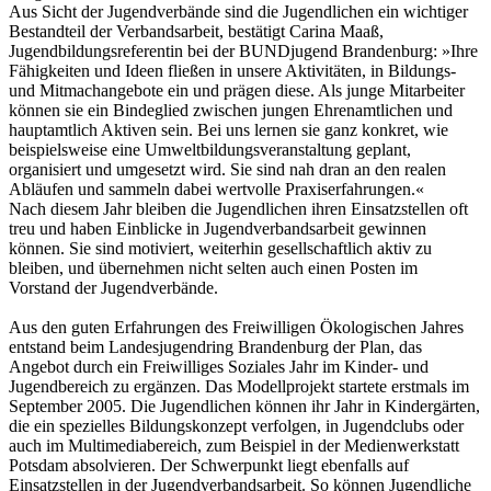
Aus Sicht der Jugendverbände sind die Jugendlichen ein wichtiger
Bestandteil der Verbandsarbeit, bestätigt Carina Maaß,
Jugendbildungsreferentin bei der BUNDjugend Brandenburg: »Ihre
Fähigkeiten und Ideen fließen in unsere Aktivitäten, in Bildungs-
und Mitmachangebote ein und prägen diese. Als junge Mitarbeiter
können sie ein Bindeglied zwischen jungen Ehrenamtlichen und
hauptamtlich Aktiven sein. Bei uns lernen sie ganz konkret, wie
beispielsweise eine Umweltbildungsveranstaltung geplant,
organisiert und umgesetzt wird. Sie sind nah dran an den realen
Abläufen und sammeln dabei wertvolle Praxiserfahrungen.«
Nach diesem Jahr bleiben die Jugendlichen ihren Einsatzstellen oft
treu und haben Einblicke in Jugendverbandsarbeit gewinnen
können. Sie sind motiviert, weiterhin gesellschaftlich aktiv zu
bleiben, und übernehmen nicht selten auch einen Posten im
Vorstand der Jugendverbände.
Aus den guten Erfahrungen des Freiwilligen Ökologischen Jahres
entstand beim Landesjugendring Brandenburg der Plan, das
Angebot durch ein Freiwilliges Soziales Jahr im Kinder- und
Jugendbereich zu ergänzen. Das Modellprojekt startete erstmals im
September 2005. Die Jugendlichen können ihr Jahr in Kindergärten,
die ein spezielles Bildungskonzept verfolgen, in Jugendclubs oder
auch im Multimediabereich, zum Beispiel in der Medienwerkstatt
Potsdam absolvieren. Der Schwerpunkt liegt ebenfalls auf
Einsatzstellen in der Jugendverbandsarbeit. So können Jugendliche