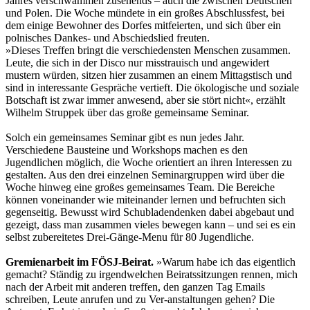
Jahres verschwammen zusehends – auch die zwischen Deutschen
und Polen. Die Woche mündete in ein großes Abschlussfest, bei
dem einige Bewohner des Dorfes mitfeierten, und sich über ein
polnisches Dankes- und Abschiedslied freuten.
»Dieses Treffen bringt die verschiedensten Menschen zusammen.
Leute, die sich in der Disco nur misstrauisch und angewidert
mustern würden, sitzen hier zusammen an einem Mittagstisch und
sind in interessante Gespräche vertieft. Die ökologische und soziale
Botschaft ist zwar immer anwesend, aber sie stört nicht«, erzählt
Wilhelm Struppek über das große gemeinsame Seminar.
Solch ein gemeinsames Seminar gibt es nun jedes Jahr.
Verschiedene Bausteine und Workshops machen es den
Jugendlichen möglich, die Woche orientiert an ihren Interessen zu
gestalten. Aus den drei einzelnen Seminargruppen wird über die
Woche hinweg eine großes gemeinsames Team. Die Bereiche
können voneinander wie miteinander lernen und befruchten sich
gegenseitig. Bewusst wird Schubladendenken dabei abgebaut und
gezeigt, dass man zusammen vieles bewegen kann – und sei es ein
selbst zubereitetes Drei-Gänge-Menu für 80 Jugendliche.
Gremienarbeit im FÖSJ-Beirat.
»Warum habe ich das eigentlich
gemacht? Ständig zu irgendwelchen Beiratssitzungen rennen, mich
nach der Arbeit mit anderen treffen, den ganzen Tag Emails
schreiben, Leute anrufen und zu Ver-anstaltungen gehen? Die