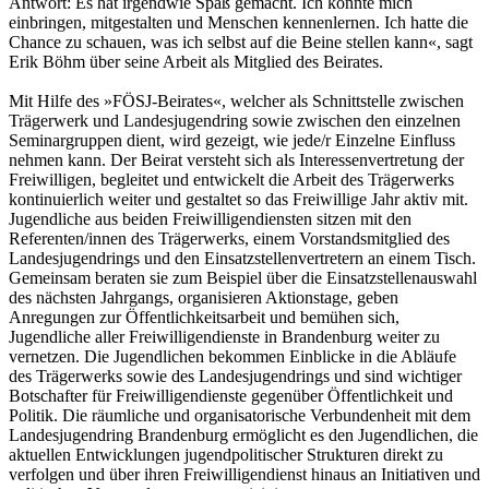
Antwort: Es hat irgendwie Spaß gemacht. Ich konnte mich
einbringen, mitgestalten und Menschen kennenlernen. Ich hatte die
Chance zu schauen, was ich selbst auf die Beine stellen kann«, sagt
Erik Böhm über seine Arbeit als Mitglied des Beirates.
Mit Hilfe des »FÖSJ-Beirates«, welcher als Schnittstelle zwischen
Trägerwerk und Landesjugendring sowie zwischen den einzelnen
Seminargruppen dient, wird gezeigt, wie jede/r Einzelne Einfluss
nehmen kann. Der Beirat versteht sich als Interessenvertretung der
Freiwilligen, begleitet und entwickelt die Arbeit des Trägerwerks
kontinuierlich weiter und gestaltet so das Freiwillige Jahr aktiv mit.
Jugendliche aus beiden Freiwilligendiensten sitzen mit den
Referenten/innen des Trägerwerks, einem Vorstandsmitglied des
Landesjugendrings und den Einsatzstellenvertretern an einem Tisch.
Gemeinsam beraten sie zum Beispiel über die Einsatzstellenauswahl
des nächsten Jahrgangs, organisieren Aktionstage, geben
Anregungen zur Öffentlichkeitsarbeit und bemühen sich,
Jugendliche aller Freiwilligendienste in Brandenburg weiter zu
vernetzen. Die Jugendlichen bekommen Einblicke in die Abläufe
des Trägerwerks sowie des Landesjugendrings und sind wichtiger
Botschafter für Freiwilligendienste gegenüber Öffentlichkeit und
Politik. Die räumliche und organisatorische Verbundenheit mit dem
Landesjugendring Brandenburg ermöglicht es den Jugendlichen, die
aktuellen Entwicklungen jugendpolitischer Strukturen direkt zu
verfolgen und über ihren Freiwilligendienst hinaus an Initiativen und