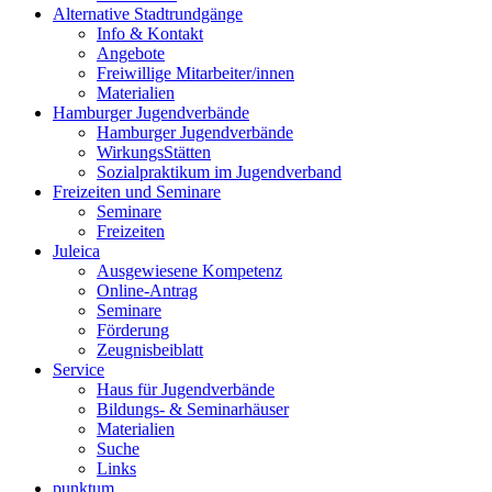
Alternative Stadtrundgänge
Info & Kontakt
Angebote
Freiwillige Mitarbeiter/innen
Materialien
Hamburger Jugendverbände
Hamburger Jugendverbände
WirkungsStätten
Sozialpraktikum im Jugendverband
Freizeiten und Seminare
Seminare
Freizeiten
Juleica
Ausgewiesene Kompetenz
Online-Antrag
Seminare
Förderung
Zeugnisbeiblatt
Service
Haus für Jugendverbände
Bildungs- & Seminarhäuser
Materialien
Suche
Links
punktum