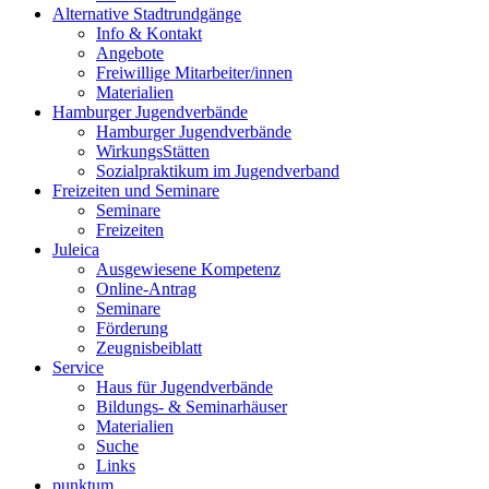
Alternative Stadtrundgänge
Info & Kontakt
Angebote
Freiwillige Mitarbeiter/innen
Materialien
Hamburger Jugendverbände
Hamburger Jugendverbände
WirkungsStätten
Sozialpraktikum im Jugendverband
Freizeiten und Seminare
Seminare
Freizeiten
Juleica
Ausgewiesene Kompetenz
Online-Antrag
Seminare
Förderung
Zeugnisbeiblatt
Service
Haus für Jugendverbände
Bildungs- & Seminarhäuser
Materialien
Suche
Links
punktum