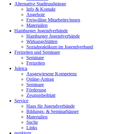
Alternative Stadtrundgänge
Info & Kontakt
Angebote
Freiwillige Mitarbeiter/innen
Materialien
Hamburger Jugendverbände
Hamburger Jugendverbände
WirkungsStätten
Sozialpraktikum im Jugendverband
Freizeiten und Seminare
Seminare
Freizeiten
Juleica
Ausgewiesene Kompetenz
Online-Antrag
Seminare
Förderung
Zeugnisbeiblatt
Service
Haus für Jugendverbände
Bildungs- & Seminarhäuser
Materialien
Suche
Links
punktum