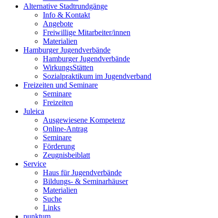
Alternative Stadtrundgänge
Info & Kontakt
Angebote
Freiwillige Mitarbeiter/innen
Materialien
Hamburger Jugendverbände
Hamburger Jugendverbände
WirkungsStätten
Sozialpraktikum im Jugendverband
Freizeiten und Seminare
Seminare
Freizeiten
Juleica
Ausgewiesene Kompetenz
Online-Antrag
Seminare
Förderung
Zeugnisbeiblatt
Service
Haus für Jugendverbände
Bildungs- & Seminarhäuser
Materialien
Suche
Links
punktum