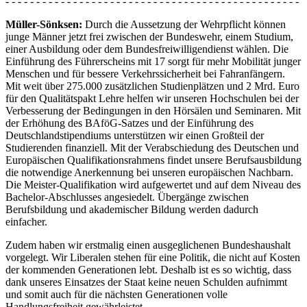
- - - - - - - - - - - - - - - - - - - - - - - - - - - - - - - - - - - - - - - - - - - - - - - -
Müller-Sönksen:
Durch die Aussetzung der Wehrpflicht können
junge Männer jetzt frei zwischen der Bundeswehr, einem Studium,
einer Ausbildung oder dem Bundesfreiwilligendienst wählen. Die
Einführung des Führerscheins mit 17 sorgt für mehr Mobilität junger
Menschen und für bessere Verkehrssicherheit bei Fahranfängern.
Mit weit über 275.000 zusätzlichen Studienplätzen und 2 Mrd. Euro
für den Qualitätspakt Lehre helfen wir unseren Hochschulen bei der
Verbesserung der Bedingungen in den Hörsälen und Seminaren. Mit
der Erhöhung des BAföG-Satzes und der Einführung des
Deutschlandstipendiums unterstützen wir einen Großteil der
Studierenden finanziell. Mit der Verabschiedung des Deutschen und
Europäischen Qualifikationsrahmens findet unsere Berufsausbildung
die notwendige Anerkennung bei unseren europäischen Nachbarn.
Die Meister-Qualifikation wird aufgewertet und auf dem Niveau des
Bachelor-Abschlusses angesiedelt. Übergänge zwischen
Berufsbildung und akademischer Bildung werden dadurch
einfacher.
Zudem haben wir erstmalig einen ausgeglichenen Bundeshaushalt
vorgelegt. Wir Liberalen stehen für eine Politik, die nicht auf Kosten
der kommenden Generationen lebt. Deshalb ist es so wichtig, dass
dank unseres Einsatzes der Staat keine neuen Schulden aufnimmt
und somit auch für die nächsten Generationen volle
Handlungsfreiheit gewährleistet.