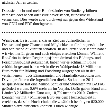
nächsten Jahren zeigen.
Dass sich mehr und mehr Bundesländer von Studiengebühren
verabschiedet haben oder kurz davor stehen, ist positiv zu
vermerken. Dies wurde aber durchweg nur gegen den Widerstand
von CDU und FDP durchgesetzt.
- - - - - - - - - - - - - - - - - - - - - - - - - - - - - - - - - - - - - - - - - - - - - - - -
Weinberg:
Es ist unser erklärtes Ziel den Jugendlichen in
Deutschland gute Chancen und Möglichkeiten für ihre persönliche
und berufliche Zukunft zu schaffen. In den letzten vier Jahren haben
wir viel hierfür getan und auch einiges erreichen können. Während
Rot-Grün in sieben Regierungsjahren dreimal das Bildungs- und
Forschungsbudget gekürzt hat, haben wir es achtmal in Folge
erhöht. Insgesamt haben wir in dieser Wahlperiode 13 Milliarden
Euro mehr für Bildung und Forschung ausgegeben als in der
vergangenen – trotz Einsparungen und Haushaltskonsolidierung.
Davon profitieren die Jugendlichen direkt. So konnten 2011
beispielsweise fast eine Million Schüler und Studenten mit BAFöG
gefördert werden, 8,6% mehr als im Vorjahr. Dafür gaben Bund und
Länder 3,2 Milliarden Euro aus, 10,7% mehr als 2010. Zudem
konnten wir mit 7 Milliarden Euro aus dem Hochschulpakt II
erreichen, dass die Hochschulen die zusätzlich benötigten 620.000
Studienplätze einrichten konnten. Durch wichtige