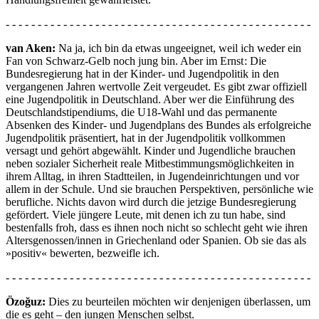
- - - - - - - - - - - - - - - - - - - - - - - - - - - - - - - - - - - - - - - - - - - - - - - -
van Aken:
Na ja, ich bin da etwas ungeeignet, weil ich weder ein
Fan von Schwarz-Gelb noch jung bin. Aber im Ernst : Die
Bundesregierung hat in der Kinder- und Jugendpolitik in den
vergangenen Jahren wertvolle Zeit vergeudet. Es gibt zwar offiziell
eine Jugendpolitik in Deutschland. Aber wer die Einführung des
Deutschlandstipendiums, die U18-Wahl und das permanente
Absenken des Kinder- und Jugendplans des Bundes als erfolgreiche
Jugendpolitik präsentiert, hat in der Jugendpolitik vollkommen
versagt und gehört abgewählt. Kinder und Jugendliche brauchen
neben sozialer Sicherheit reale Mitbestimmungsmöglichkeiten in
ihrem Alltag, in ihren Stadtteilen, in Jugendeinrichtungen und vor
allem in der Schule. Und sie brauchen Perspektiven, persönliche wie
berufliche. Nichts davon wird durch die jetzige Bundesregierung
gefördert. Viele jüngere Leute, mit denen ich zu tun habe, sind
bestenfalls froh, dass es ihnen noch nicht so schlecht geht wie ihren
Altersgenossen/innen in Griechenland oder Spanien. Ob sie das als
»positiv« bewerten, bezweifle ich.
- - - - - - - - - - - - - - - - - - - - - - - - - - - - - - - - - - - - - - - - - - - - - - - -
Özoğuz:
Dies zu beurteilen möchten wir denjenigen überlassen, um
die es geht – den jungen Menschen selbst.