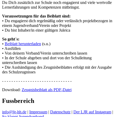
Du Dich zusätzlich zur Schule noch engagierst und viele wertvolle
Lernerfahrungen und Kompetenzen mitbringst.
Voraussetzungen für das Beiblatt sind:
• Du engagierst dich regelmäßig oder verlässlich projektbezogen in
einem Jugendverband/Verein oder Projekt
• Du bist Inhaber/in einer gültigen Juleica
So geht´s:
•
Beiblatt herunterladen
(s.u.)
• Ausfüllen
• Von deinem Verband/Verein unterschreiben lassen
• In der Schule abgeben und dort von der Schulleitung
unterschreiben lassen
• Die Aushändigung des Zeugnisbeiblattes erfolgt mit der Ausgabe
des Schulzeugnisses
- - - - - - - - - - - - - - - - - - - - - - - - - - - - - -
Download:
Zeugnisbeiblatt als PDF-Datei
Fussbereich
info@ljr-hh.de
|
Impressum
|
Datenschutz
|
Der LJR auf Instagram
|
So klappt Jugendverband