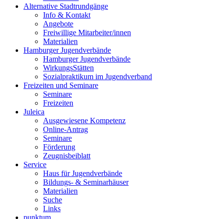
Alternative Stadtrundgänge
Info & Kontakt
Angebote
Freiwillige Mitarbeiter/innen
Materialien
Hamburger Jugendverbände
Hamburger Jugendverbände
WirkungsStätten
Sozialpraktikum im Jugendverband
Freizeiten und Seminare
Seminare
Freizeiten
Juleica
Ausgewiesene Kompetenz
Online-Antrag
Seminare
Förderung
Zeugnisbeiblatt
Service
Haus für Jugendverbände
Bildungs- & Seminarhäuser
Materialien
Suche
Links
punktum