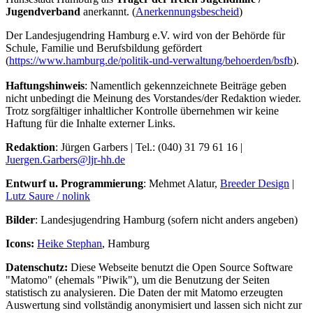
Jugendverband
anerkannt. (
Anerkennungsbescheid
)
Der Landesjugendring Hamburg e.V. wird von der Behörde für
Schule, Familie und Berufsbildung gefördert
(
https://www.hamburg.de/politik-und-verwaltung/behoerden/bsfb
).
Haftungshinweis
: Namentlich gekennzeichnete Beiträge geben
nicht unbedingt die Meinung des Vorstandes/der Redaktion wieder.
Trotz sorgfältiger inhaltlicher Kontrolle übernehmen wir keine
Haftung für die Inhalte externer Links.
Redaktion
: Jürgen Garbers | Tel.: (040) 31 79 61 16 |
Juergen.Garbers@
ljr-hh.de
Entwurf u. Programmierung
: Mehmet Alatur,
Breeder Design
|
Lutz Saure / nolink
Bilder
: Landesjugendring Hamburg (sofern nicht anders angeben)
Icons:
Heike Stephan
, Hamburg
Datenschutz:
Diese Webseite benutzt die Open Source Software
"Matomo" (ehemals "Piwik"), um die Benutzung der Seiten
statistisch zu analysieren. Die Daten der mit Matomo erzeugten
Auswertung sind vollständig anonymisiert und lassen sich nicht zur