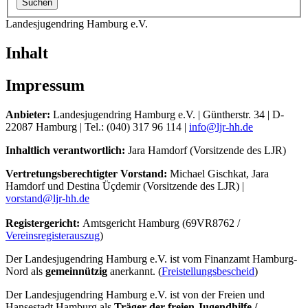
Landesjugendring Hamburg e.V.
Inhalt
Impressum
Anbieter:
Landesjugendring Hamburg e.V. | Güntherstr. 34 | D-
22087 Hamburg | Tel.: (040) 317 96 114 |
info@
ljr-hh.de
Inhaltlich verantwortlich:
Jara Hamdorf (Vorsitzende des LJR)
Vertretungsberechtigter Vorstand:
Michael Gischkat, Jara
Hamdorf und Destina Üçdemir (Vorsitzende des LJR) |
vorstand@ljr-hh.de
Registergericht:
Amtsgericht Hamburg (69VR8762 /
Vereinsregisterauszug
)
Der Landesjugendring Hamburg e.V. ist vom Finanzamt Hamburg-
Nord als
gemeinnützig
anerkannt. (
Freistellungsbescheid
)
Der Landesjugendring Hamburg e.V. ist von der Freien und
Hansestadt Hamburg als
Träger der freien Jugendhilfe /