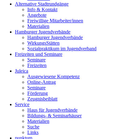
Alternative Stadtrundgänge
Info & Kontakt
Angebote
Freiwillige Mitarbeiter/innen
Materialien
Hamburger Jugendverbände
Hamburger Jugendverbände
WirkungsStätten
Sozialpraktikum im Jugendverband
Freizeiten und Seminare
Seminare
Freizeiten
Juleica
Ausgewiesene Kompetenz
Online-Antrag
Seminare
Förderung
Zeugnisbeiblatt
Service
Haus für Jugendverbände
Bildungs- & Seminarhäuser
Materialien
Suche
Links
punktum