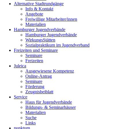
Alternative Stadtrundgänge
Info & Kontakt
Angebote
Freiwillige Mitarbeiter/innen
Materialien
Hamburger Jugendverbände
Hamburger Jugendverbände
WirkungsStätten
Sozialpraktikum im Jugendverband
Freizeiten und Seminare
Seminare
Freizeiten
Juleica
Ausgewiesene Kompetenz
Online-Antrag
Seminare
Förderung
Zeugnisbeiblatt
Service
Haus für Jugendverbände
Bildungs- & Seminarhäuser
Materialien
Suche
Links
punktum