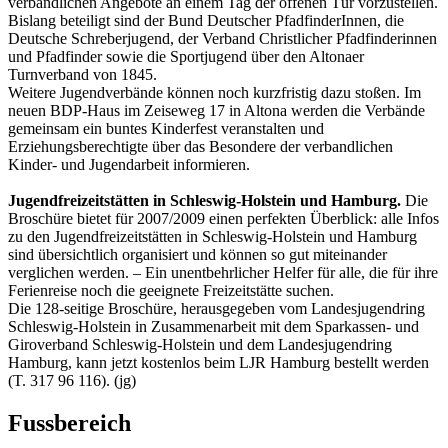
verbandlichen Angebote an einem Tag der offenen Tür vorzustellen.
Bislang beteiligt sind der Bund Deutscher PfadfinderInnen, die
Deutsche Schreberjugend, der Verband Christlicher Pfadfinderinnen
und Pfadfinder sowie die Sportjugend über den Altonaer
Turnverband von 1845.
Weitere Jugendverbände können noch kurzfristig dazu stoßen. Im
neuen BDP-Haus im Zeiseweg 17 in Altona werden die Verbände
gemeinsam ein buntes Kinderfest veranstalten und
Erziehungsberechtigte über das Besondere der verbandlichen
Kinder- und Jugendarbeit informieren.
Jugendfreizeitstätten in Schleswig-Holstein und Hamburg.
Die
Broschüre bietet für 2007/2009 einen perfekten Überblick: alle Infos
zu den Jugendfreizeitstätten in Schleswig-Holstein und Hamburg
sind übersichtlich organisiert und können so gut miteinander
verglichen werden. – Ein unentbehrlicher Helfer für alle, die für ihre
Ferienreise noch die geeignete Freizeitstätte suchen.
Die 128-seitige Broschüre, herausgegeben vom Landesjugendring
Schleswig-Holstein in Zusammenarbeit mit dem Sparkassen- und
Giroverband Schleswig-Holstein und dem Landesjugendring
Hamburg, kann jetzt kostenlos beim LJR Hamburg bestellt werden
(T. 317 96 116). (jg)
Fussbereich