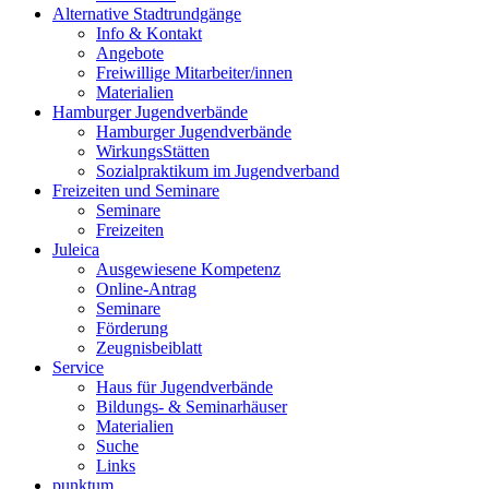
Alternative Stadtrundgänge
Info & Kontakt
Angebote
Freiwillige Mitarbeiter/innen
Materialien
Hamburger Jugendverbände
Hamburger Jugendverbände
WirkungsStätten
Sozialpraktikum im Jugendverband
Freizeiten und Seminare
Seminare
Freizeiten
Juleica
Ausgewiesene Kompetenz
Online-Antrag
Seminare
Förderung
Zeugnisbeiblatt
Service
Haus für Jugendverbände
Bildungs- & Seminarhäuser
Materialien
Suche
Links
punktum