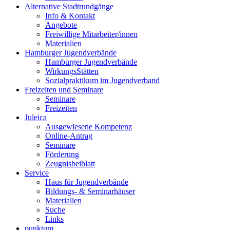
Alternative Stadtrundgänge
Info & Kontakt
Angebote
Freiwillige Mitarbeiter/innen
Materialien
Hamburger Jugendverbände
Hamburger Jugendverbände
WirkungsStätten
Sozialpraktikum im Jugendverband
Freizeiten und Seminare
Seminare
Freizeiten
Juleica
Ausgewiesene Kompetenz
Online-Antrag
Seminare
Förderung
Zeugnisbeiblatt
Service
Haus für Jugendverbände
Bildungs- & Seminarhäuser
Materialien
Suche
Links
punktum