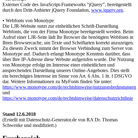
Externer Code des JavaScript-Frameworks “jQuery”, bereitgestellt
durch den Dritt-Anbieter jQuery Foundation,
www.jquery.org
.
• Webfonts von Monotype
Die LJR-Website nutzt zur einheitlichen Schrift-Darstellung
Webfonts, die von der Firma Monotype bereitgestellt werden. Beim
Aufruf einer LJR-Seite lädt Ihr Browser die benötigten Webfonts in
Ihren Browsercache, um Texte und Schriftarten korrekt anzuzeigen.
Zu diesem Zweck nimmt der Browser Verbindung zum Server von
Monotype auf. Dadurch erlangt Monotype Kenntnis darüber, dass
über Ihre IP-Adresse diese Website aufgerufen wurde. Die Nutzung
von Monotype erfolgt im Interesse einer einheitlichen und
ansprechenden Darstellung unseres Online-Angebotes. Dies stellt
ein berechtigtes Interesse im Sinne von Art. 6 Abs. 1 lit. f DSGVO
dar. Weitere Informationen zu MyFonts finden Sie unter:
https://www.monotype.com/de/rechtshinweise/nutzungsbedingungen
und
https://www.monotype.com/de/rechtshinweise/datenschutzrichtlinie
Stand 12.6.2018
(Erstellt mit Datenschutz-Generator.de von RA Dr. Thomas
Schwenke und modifiziert.)