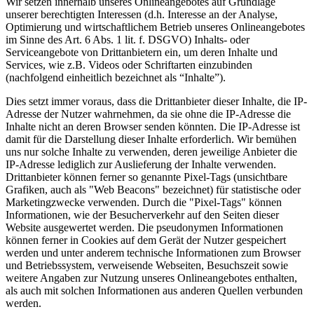
Wir setzen innerhalb unseres Onlineangebotes auf Grundlage
unserer berechtigten Interessen (d.h. Interesse an der Analyse,
Optimierung und wirtschaftlichem Betrieb unseres Onlineangebotes
im Sinne des Art. 6 Abs. 1 lit. f. DSGVO) Inhalts- oder
Serviceangebote von Drittanbietern ein, um deren Inhalte und
Services, wie z.B. Videos oder Schriftarten einzubinden
(nachfolgend einheitlich bezeichnet als “Inhalte”).
Dies setzt immer voraus, dass die Drittanbieter dieser Inhalte, die IP-
Adresse der Nutzer wahrnehmen, da sie ohne die IP-Adresse die
Inhalte nicht an deren Browser senden könnten. Die IP-Adresse ist
damit für die Darstellung dieser Inhalte erforderlich. Wir bemühen
uns nur solche Inhalte zu verwenden, deren jeweilige Anbieter die
IP-Adresse lediglich zur Auslieferung der Inhalte verwenden.
Drittanbieter können ferner so genannte Pixel-Tags (unsichtbare
Grafiken, auch als "Web Beacons" bezeichnet) für statistische oder
Marketingzwecke verwenden. Durch die "Pixel-Tags" können
Informationen, wie der Besucherverkehr auf den Seiten dieser
Website ausgewertet werden. Die pseudonymen Informationen
können ferner in Cookies auf dem Gerät der Nutzer gespeichert
werden und unter anderem technische Informationen zum Browser
und Betriebssystem, verweisende Webseiten, Besuchszeit sowie
weitere Angaben zur Nutzung unseres Onlineangebotes enthalten,
als auch mit solchen Informationen aus anderen Quellen verbunden
werden.