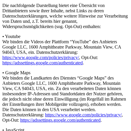
Die nachfolgende Darstellung bietet eine Übersicht von
Drittanbietern sowie ihrer Inhalte, nebst Links zu deren
Datenschutzerklärungen, welche weitere Hinweise zur Verarbeitung
von Daten und, z.T. bereits hier genannt,
Widerspruchsmöglichkeiten (sog. Opt-Out) enthalten:
• Youtube
Wir binden die Videos der Plattform “YouTube” des Anbieters
Google LLC, 1600 Amphitheatre Parkway, Mountain View, CA
94043, USA, ein. Datenschutzerklärung:
https://www.google.com/policies/privacy/
, Opt-Out:
https://adssettings.google.com/authenticated
.
• Google Maps
Wir binden die Landkarten des Dienstes “Google Maps” des
Anbieters Google LLC, 1600 Amphitheatre Parkway, Mountain
View, CA 94043, USA, ein. Zu den verarbeiteten Daten können
insbesondere IP-Adressen und Standortdaten der Nutzer gehören,
die jedoch nicht ohne deren Einwilligung (im Regelfall im Rahmen
der Einstellungen ihrer Mobilgeräte vollzogen), erhoben werden.
Die Daten können in den USA verarbeitet werden.
Datenschutzerklärung:
https://www.google.com/policies/privacy/
,
Opt-Out:
https://adssettings.google.com/authenticated
.
• JavaScript