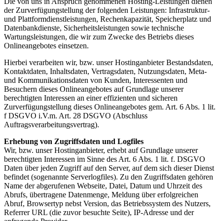
Die von uns in Anspruch genommenen Hosting-Leistungen dienen
der Zurverfügungstellung der folgenden Leistungen: Infrastruktur-
und Plattformdienstleistungen, Rechenkapazität, Speicherplatz und
Datenbankdienste, Sicherheitsleistungen sowie technische
Wartungsleistungen, die wir zum Zwecke des Betriebs dieses
Onlineangebotes einsetzen.
Hierbei verarbeiten wir, bzw. unser Hostinganbieter Bestandsdaten,
Kontaktdaten, Inhaltsdaten, Vertragsdaten, Nutzungsdaten, Meta-
und Kommunikationsdaten von Kunden, Interessenten und
Besuchern dieses Onlineangebotes auf Grundlage unserer
berechtigten Interessen an einer effizienten und sicheren
Zurverfügungstellung dieses Onlineangebotes gem. Art. 6 Abs. 1 lit.
f DSGVO i.V.m. Art. 28 DSGVO (Abschluss
Auftragsverarbeitungsvertrag).
Erhebung von Zugriffsdaten und Logfiles
Wir, bzw. unser Hostinganbieter, erhebt auf Grundlage unserer
berechtigten Interessen im Sinne des Art. 6 Abs. 1 lit. f. DSGVO
Daten über jeden Zugriff auf den Server, auf dem sich dieser Dienst
befindet (sogenannte Serverlogfiles). Zu den Zugriffsdaten gehören
Name der abgerufenen Webseite, Datei, Datum und Uhrzeit des
Abrufs, übertragene Datenmenge, Meldung über erfolgreichen
Abruf, Browsertyp nebst Version, das Betriebssystem des Nutzers,
Referrer URL (die zuvor besuchte Seite), IP-Adresse und der