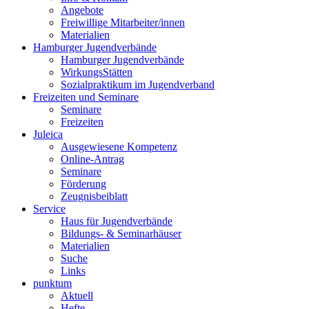
Angebote
Freiwillige Mitarbeiter/innen
Materialien
Hamburger Jugendverbände
Hamburger Jugendverbände
WirkungsStätten
Sozialpraktikum im Jugendverband
Freizeiten und Seminare
Seminare
Freizeiten
Juleica
Ausgewiesene Kompetenz
Online-Antrag
Seminare
Förderung
Zeugnisbeiblatt
Service
Haus für Jugendverbände
Bildungs- & Seminarhäuser
Materialien
Suche
Links
punktum
Aktuell
Hefte