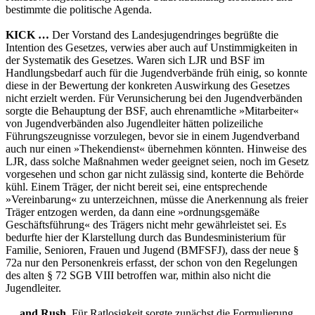
bestimmte die politische Agenda.
KICK …
Der Vorstand des Landesjugendringes begrüßte die
Intention des Gesetzes, verwies aber auch auf Unstimmigkeiten in
der Systematik des Gesetzes. Waren sich LJR und BSF im
Handlungsbedarf auch für die Jugendverbände früh einig, so konnte
diese in der Bewertung der konkreten Auswirkung des Gesetzes
nicht erzielt werden. Für Verunsicherung bei den Jugendverbänden
sorgte die Behauptung der BSF, auch ehrenamtliche »Mitarbeiter«
von Jugendverbänden also Jugendleiter hätten polizeiliche
Führungszeugnisse vorzulegen, bevor sie in einem Jugendverband
auch nur einen »Thekendienst« übernehmen könnten. Hinweise des
LJR, dass solche Maßnahmen weder geeignet seien, noch im Gesetz
vorgesehen und schon gar nicht zulässig sind, konterte die Behörde
kühl. Einem Träger, der nicht bereit sei, eine entsprechende
»Vereinbarung« zu unterzeichnen, müsse die Anerkennung als freier
Träger entzogen werden, da dann eine »ordnungsgemäße
Geschäftsführung« des Trägers nicht mehr gewährleistet sei. Es
bedurfte hier der Klarstellung durch das Bundesministerium für
Familie, Senioren, Frauen und Jugend (BMFSFJ), dass der neue §
72a nur den Personenkreis erfasst, der schon von den Regelungen
des alten § 72 SGB VIII betroffen war, mithin also nicht die
Jugendleiter.
… and Rush.
Für Ratlosigkeit sorgte zunächst die Formulierung