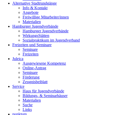
Alternative Stadtrundgänge
Info & Kontakt
Angebote
Freiwillige Mitarbeiter/innen
Materialien
Hamburger Jugendverbände
Hamburger Jugendverbände
WirkungsStätten
Sozialpraktikum im Jugendverband
Freizeiten und Seminare
Seminare
Freizeiten
Juleica
Ausgewiesene Kompetenz
Online-Antrag
Seminare
Förderung
Zeugnisbeiblatt
Service
Haus für Jugendverbände
Bildungs- & Seminarhäuser
Materialien
Suche
Links
punktum