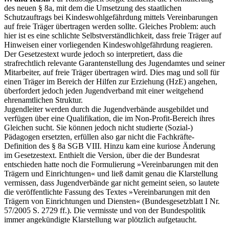
des neuen § 8a, mit dem die Umsetzung des staatlichen
Schutzauftrags bei Kindeswohlgefährdung mittels Vereinbarungen
auf freie Träger übertragen werden sollte. Gleiches Problem: auch
hier ist es eine schlichte Selbstverständlichkeit, dass freie Träger auf
Hinweisen einer vorliegenden Kindeswohlgefährdung reagieren.
Der Gesetzestext wurde jedoch so interpretiert, dass die
strafrechtlich relevante Garantenstellung des Jugendamtes und seiner
Mitarbeiter, auf freie Träger übertragen wird. Dies mag und soll für
einen Träger im Bereich der Hilfen zur Erziehung (HzE) angehen,
überfordert jedoch jeden Jugendverband mit einer weitgehend
ehrenamtlichen Struktur.
Jugendleiter werden durch die Jugendverbände ausgebildet und
verfügen über eine Qualifikation, die im Non-Profit-Bereich ihres
Gleichen sucht. Sie können jedoch nicht studierte (Sozial-)
Pädagogen ersetzten, erfüllen also gar nicht die Fachkräfte-
Definition des § 8a SGB VIII. Hinzu kam eine kuriose Änderung
im Gesetzestext. Enthielt die Version, über die der Bundesrat
entschieden hatte noch die Formulierung »Vereinbarungen mit den
Trägern und Einrichtungen« und ließ damit genau die Klarstellung
vermissen, dass Jugendverbände gar nicht gemeint seien, so lautete
die veröffentlichte Fassung des Textes »Vereinbarungen mit den
Trägern von Einrichtungen und Diensten« (Bundesgesetzblatt I Nr.
57/2005 S. 2729 ff.). Die vermisste und von der Bundespolitik
immer angekündigte Klarstellung war plötzlich aufgetaucht.