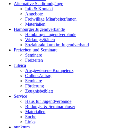
Alternative Stadtrundgänge
Info & Kontakt
Angebote
Freiwillige Mitarbeiter/innen
Materialien
Hamburger Jugendverbände
Hamburger Jugendverbände
WirkungsStätten
Sozialpraktikum im Jugendverband
Freizeiten und Seminare
Seminare
Freizeiten
Juleica
Ausgewiesene Kompetenz
Online-Antrag
Seminare
Förderung
Zeugnisbeiblatt
Service
Haus für Jugendverbände
Bildungs- & Seminarhäuser
Materialien
Suche
Links
punktum