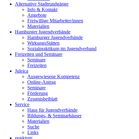
Alternative Stadtrundgänge
Info & Kontakt
Angebote
Freiwillige Mitarbeiter/innen
Materialien
Hamburger Jugendverbände
Hamburger Jugendverbände
WirkungsStätten
Sozialpraktikum im Jugendverband
Freizeiten und Seminare
Seminare
Freizeiten
Juleica
Ausgewiesene Kompetenz
Online-Antrag
Seminare
Förderung
Zeugnisbeiblatt
Service
Haus für Jugendverbände
Bildungs- & Seminarhäuser
Materialien
Suche
Links
punktum