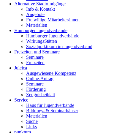
Alternative Stadtrundgänge
Info & Kontakt
Angebote
Freiwillige Mitarbeiter/innen
Materialien
Hamburger Jugendverbände
Hamburger Jugendverbände
WirkungsStätten
Sozialpraktikum im Jugendverband
Freizeiten und Seminare
Seminare
Freizeiten
Juleica
Ausgewiesene Kompetenz
Online-Antrag
Seminare
Förderung
Zeugnisbeiblatt
Service
Haus für Jugendverbände
Bildungs- & Seminarhäuser
Materialien
Suche
Links
punktum