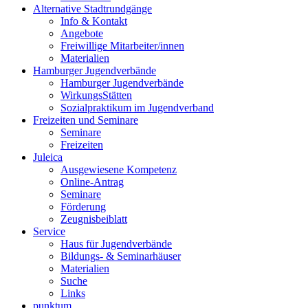
Alternative Stadtrundgänge
Info & Kontakt
Angebote
Freiwillige Mitarbeiter/innen
Materialien
Hamburger Jugendverbände
Hamburger Jugendverbände
WirkungsStätten
Sozialpraktikum im Jugendverband
Freizeiten und Seminare
Seminare
Freizeiten
Juleica
Ausgewiesene Kompetenz
Online-Antrag
Seminare
Förderung
Zeugnisbeiblatt
Service
Haus für Jugendverbände
Bildungs- & Seminarhäuser
Materialien
Suche
Links
punktum