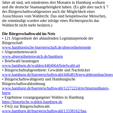
Jahre alt sind, seit mindestens drei Monaten in Hamburg wohnen
und die deutsche Staatsangehörigkeit haben. (Es gibt aber nach § 7
des Bürgerschaftswahlgesetzes auch die Möglichkeit eines
Ausschlusses vom Wahlrecht. Das sind beispielsweise Menschen,
die entmündigt wurden oder infolge eines Richterspruchs das
Wahlrecht nicht mehr besitzen.)
Die Bürgerschaftswahl im Netz
• 121 Abgeordnete der ablaufenden Legislaturperiode der
Bürgerschaft
www.hamburgische-buergerschaft.de/abgeordnetenseite
• Abgeordnetenwatch
www.abgeordnetenwatch.de/hamburg
• Briefwahl beantragen
www.hamburg.de/wahlen/4404664/briefwahl-art
• Bürgerschaftsabgeordnete: Gewählte und Nachrücker
www.hamburg.de/buergerschaftswahl/4464818/gewahlteundnachrue
• Bürgerschaftswahlgesetz und Hamburgische
Bürgerschaftswahlordnung
www.hamburg.de/buergerschaftswahl/12272224/rechtsgrundlagen-
buew
• Ergebnisse vorangegangener Wahlen in Hamburg
https://historische.wahlen-hamburg.de
• FAQ zur Bürgerschaftswahl
www.hamburg.de/buergerschaftswahl/13338162/faq-