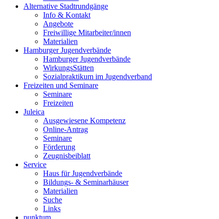
Alternative Stadtrundgänge
Info & Kontakt
Angebote
Freiwillige Mitarbeiter/innen
Materialien
Hamburger Jugendverbände
Hamburger Jugendverbände
WirkungsStätten
Sozialpraktikum im Jugendverband
Freizeiten und Seminare
Seminare
Freizeiten
Juleica
Ausgewiesene Kompetenz
Online-Antrag
Seminare
Förderung
Zeugnisbeiblatt
Service
Haus für Jugendverbände
Bildungs- & Seminarhäuser
Materialien
Suche
Links
punktum