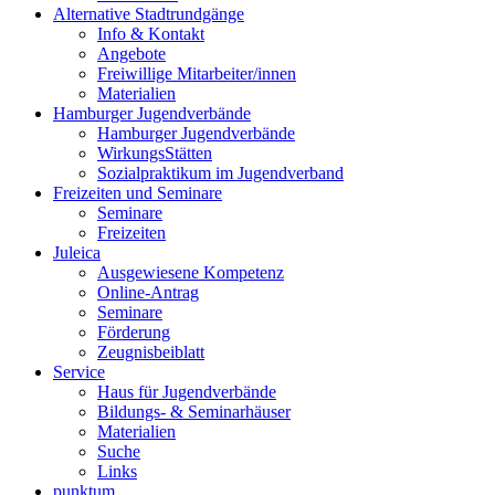
Alternative Stadtrundgänge
Info & Kontakt
Angebote
Freiwillige Mitarbeiter/innen
Materialien
Hamburger Jugendverbände
Hamburger Jugendverbände
WirkungsStätten
Sozialpraktikum im Jugendverband
Freizeiten und Seminare
Seminare
Freizeiten
Juleica
Ausgewiesene Kompetenz
Online-Antrag
Seminare
Förderung
Zeugnisbeiblatt
Service
Haus für Jugendverbände
Bildungs- & Seminarhäuser
Materialien
Suche
Links
punktum