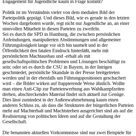
Engagement für Jugendliche kaum in Frage kommt?
Politik ist im Verständnis vieler von dem medialen Bild der
Parteipolitik geprägt. Und dieses Bild, wie es gerade in den letzten
Wochen dargeboten wurde, regt nicht nur Jugendliche an, an einer
sinnvollen Mitarbeit in diesen Parteien zu zweifeln.
Sei es durch die SPD in Hamburg, die zwischen persönlichen
Anfeindungen, manipulierten Abstimmungen und allgemeiner
Führungslosigkeit lange vor sich hin taumelt und in der
Öffentlichkeit den fatalen Eindruck hinterläßt, mehr mit
persönlichem Machtausbau und -erhalt als mit
gesellschaftspolitischen Problemen und Lösungen beschäftigt zu
sein; oder sei es durch die CSU in Bayern, in der Intrigen
geschmiedet, persönliche Skandale in der Presse breitgetreten
werden und in der ebenfalls um Führungspositionen geschachert
wird – die Bilder wirken auf frappierende Weise ähnlich. Wollte
man einen Anti-Clip zur Parteienwerbung aus Wahlkampfzeiten
drehen, abschreckendes Material findet sich aktuell zur Genüge.
Dies lässt zumindest in der Außenwahrnehmung kaum einen
anderen Schluss zu, als dass die Strukturen der bürgerlichen Parteien
mehr auf Machterhalt und Machtstreben ausgerichtet sind als auf die
Realisierung von politischen Ideen und auf die Gestaltung der
Gesellschaft.
Die benannten aktuellen Vorkommnisse sind nur zwei Beispiele für