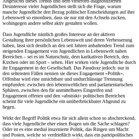
Angesichts dieses Trends und dem vielerorts diagnostizierten
Desinteresse vieler Jugendlichen stellt sich die Frage, warum
manche Jugendliche den Bezug politischer Entscheidungen auf ihre
Lebenswelt so einordnen, dass sie nur mit den Achseln zucken,
wohingegen andere selbst aktiv gestalten wollen.
Dass Jugendliche nämlich großes Interesse an der aktiven
Gestaltung ihrer persönlichen Lebenswelt und deren Verbesserung
haben, lässt sich deutlich an den seit Jahren anhaltenden Trend zum
steigenden Engagement von Jugendlichen in Lebenswelt nahen
Bereichen – sei es im Naturschutz, dem karikativen Bereich, den
Kirchen oder im Sport – sehen. Hier wirken viele Jugendliche durch
ihr Engagement in der Gesellschaft. Das Paradoxe jedoch: nur in
den seltensten Fällen nennen sie dieses Engagement »Politik«.
Offenbar wird eine unsichtbare und undurchlässige Trennung
empfunden: zwischen den lebensweltlichen und parlamentarischen
Sphären, zwischen den für unmittelbares Eingreifen und
Engagement offenen und den »abstrakt« politischen Bereichen
scheint für viele Jugendliche ein unüberbrückbarer Abgrund zu
liegen.
Wirkt der Begriff Politik etwa für sich allein schon so abschreckend,
dass viele Jugendliche eher einen Bogen um die Sache schlagen?
Oder ist es eine medial inszenierte Politik, das Ringen um Macht
und Posten, welche so verdrießlich wirkt, dass ein parteipolitisches