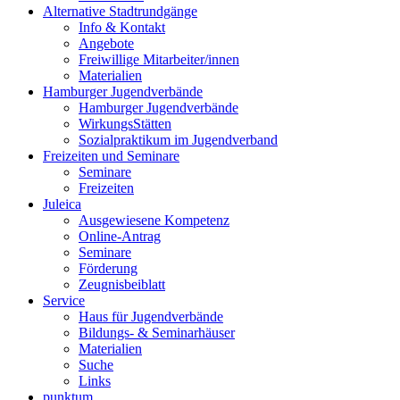
Alternative Stadtrundgänge
Info & Kontakt
Angebote
Freiwillige Mitarbeiter/innen
Materialien
Hamburger Jugendverbände
Hamburger Jugendverbände
WirkungsStätten
Sozialpraktikum im Jugendverband
Freizeiten und Seminare
Seminare
Freizeiten
Juleica
Ausgewiesene Kompetenz
Online-Antrag
Seminare
Förderung
Zeugnisbeiblatt
Service
Haus für Jugendverbände
Bildungs- & Seminarhäuser
Materialien
Suche
Links
punktum