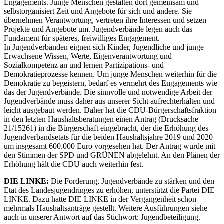
Engagements. Junge Menschen gestalten dort gemeinsam und
selbstorganisiert Zeit und Angebote für sich und andere. Sie
übernehmen Verantwortung, vertreten ihre Interessen und setzen
Projekte und Angebote um. Jugendverbände legen auch das
Fundament für späteres, freiwilliges Engagement.
In Jugendverbänden eignen sich Kinder, Jugendliche und junge
Erwachsene Wissen, Werte, Eigenverantwortung und
Sozialkompetenz an und lernen Partizipations- und
Demokratieprozesse kennen. Um junge Menschen weiterhin für die
Demokratie zu begeistern, bedarf es vermehrt des Engagements wie
das der Jugendverbände. Die sinnvolle und notwendige Arbeit der
Jugendverbände muss daher aus unserer Sicht aufrechterhalten und
leicht ausgebaut werden. Daher hat die CDU-Bürgerschaftsfraktion
in den letzten Haushaltsberatungen einen Antrag (Drucksache
21/15261) in die Bürgerschaft eingebracht, der die Erhöhung des
Jugendverbandsetats für die beiden Haushaltsjahre 2019 und 2020
um insgesamt 600.000 Euro vorgesehen hat. Der Antrag wurde mit
den Stimmen der SPD und GRÜNEN abgelehnt. An den Plänen der
Erhöhung hält die CDU auch weiterhin fest.
DIE LINKE:
Die Forderung, Jugendverbände zu stärken und den
Etat des Landesjugendringes zu erhöhen, unterstützt die Partei DIE
LINKE. Dazu hatte DIE LINKE in der Vergangenheit schon
mehrmals Haushaltsanträge gestellt. Weitere Ausführungen siehe
auch in unserer Antwort auf das Stichwort: Jugendbeteiligung.