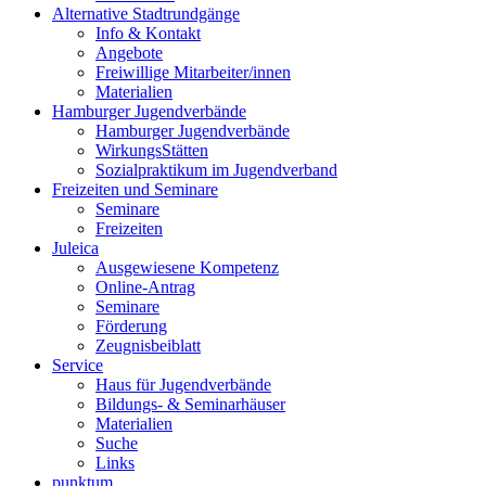
Alternative Stadtrundgänge
Info & Kontakt
Angebote
Freiwillige Mitarbeiter/innen
Materialien
Hamburger Jugendverbände
Hamburger Jugendverbände
WirkungsStätten
Sozialpraktikum im Jugendverband
Freizeiten und Seminare
Seminare
Freizeiten
Juleica
Ausgewiesene Kompetenz
Online-Antrag
Seminare
Förderung
Zeugnisbeiblatt
Service
Haus für Jugendverbände
Bildungs- & Seminarhäuser
Materialien
Suche
Links
punktum