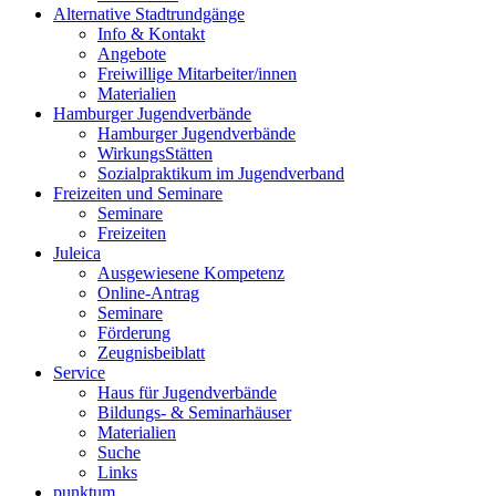
Alternative Stadtrundgänge
Info & Kontakt
Angebote
Freiwillige Mitarbeiter/innen
Materialien
Hamburger Jugendverbände
Hamburger Jugendverbände
WirkungsStätten
Sozialpraktikum im Jugendverband
Freizeiten und Seminare
Seminare
Freizeiten
Juleica
Ausgewiesene Kompetenz
Online-Antrag
Seminare
Förderung
Zeugnisbeiblatt
Service
Haus für Jugendverbände
Bildungs- & Seminarhäuser
Materialien
Suche
Links
punktum