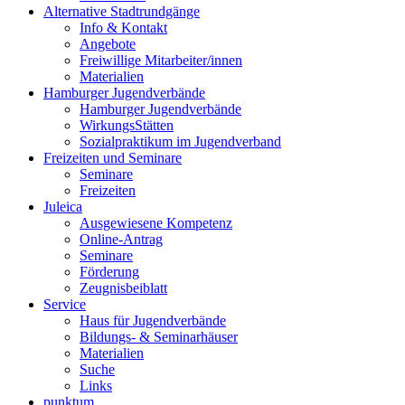
Alternative Stadtrundgänge
Info & Kontakt
Angebote
Freiwillige Mitarbeiter/innen
Materialien
Hamburger Jugendverbände
Hamburger Jugendverbände
WirkungsStätten
Sozialpraktikum im Jugendverband
Freizeiten und Seminare
Seminare
Freizeiten
Juleica
Ausgewiesene Kompetenz
Online-Antrag
Seminare
Förderung
Zeugnisbeiblatt
Service
Haus für Jugendverbände
Bildungs- & Seminarhäuser
Materialien
Suche
Links
punktum